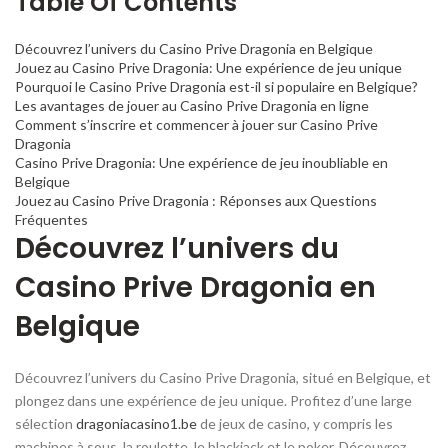
Table Of Contents
Découvrez l’univers du Casino Prive Dragonia en Belgique
Jouez au Casino Prive Dragonia: Une expérience de jeu unique
Pourquoi le Casino Prive Dragonia est-il si populaire en Belgique?
Les avantages de jouer au Casino Prive Dragonia en ligne
Comment s’inscrire et commencer à jouer sur Casino Prive
Dragonia
Casino Prive Dragonia: Une expérience de jeu inoubliable en
Belgique
Jouez au Casino Prive Dragonia : Réponses aux Questions
Fréquentes
Découvrez l’univers du
Casino Prive Dragonia en
Belgique
Découvrez l’univers du Casino Prive Dragonia, situé en Belgique, et
plongez dans une expérience de jeu unique. Profitez d’une large
sélection
dragoniacasino1.be
de jeux de casino, y compris les
machines à sous, la roulette, le blackjack et le poker. Découvrez