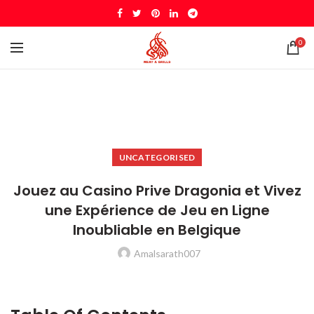
0
UNCATEGORISED
Jouez au Casino Prive Dragonia et Vivez
une Expérience de Jeu en Ligne
Inoubliable en Belgique
Amalsarath007