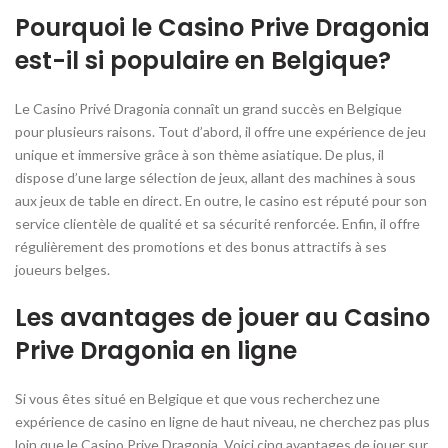
Pourquoi le Casino Prive Dragonia
est-il si populaire en Belgique?
Le Casino Privé Dragonia connaît un grand succès en Belgique
pour plusieurs raisons. Tout d’abord, il offre une expérience de jeu
unique et immersive grâce à son thème asiatique. De plus, il
dispose d’une large sélection de jeux, allant des machines à sous
aux jeux de table en direct. En outre, le casino est réputé pour son
service clientèle de qualité et sa sécurité renforcée. Enfin, il offre
régulièrement des promotions et des bonus attractifs à ses
joueurs belges.
Les avantages de jouer au Casino
Prive Dragonia en ligne
Si vous êtes situé en Belgique et que vous recherchez une
expérience de casino en ligne de haut niveau, ne cherchez pas plus
loin que le Casino Prive Dragonia. Voici cinq avantages de jouer sur