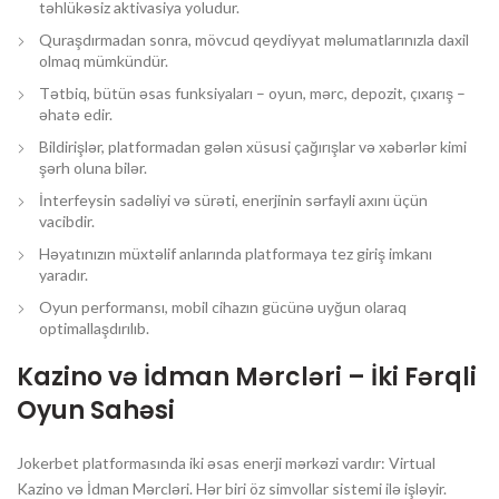
təhlükəsiz aktivasiya yoludur.
Quraşdırmadan sonra, mövcud qeydiyyat məlumatlarınızla daxil
olmaq mümkündür.
Tətbiq, bütün əsas funksiyaları – oyun, mərc, depozit, çıxarış –
əhatə edir.
Bildirişlər, platformadan gələn xüsusi çağırışlar və xəbərlər kimi
şərh oluna bilər.
İnterfeysin sadəliyi və sürəti, enerjinin sərfayli axını üçün
vacibdir.
Həyatınızın müxtəlif anlarında platformaya tez giriş imkanı
yaradır.
Oyun performansı, mobil cihazın gücünə uyğun olaraq
optimallaşdırılıb.
Kazino və İdman Mərcləri – İki Fərqli
Oyun Sahəsi
Jokerbet platformasında iki əsas enerji mərkəzi vardır: Virtual
Kazino və İdman Mərcləri. Hər biri öz simvollar sistemi ilə işləyir.