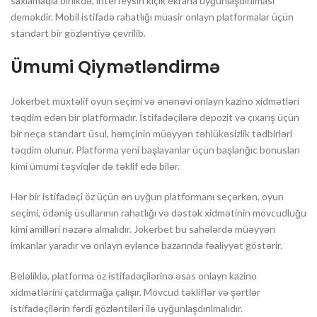
saxlamaqla birlikdə, interfeysin kiçik ekrana uyğunlaşdırılması
deməkdir. Mobil istifadə rahatlığı müasir onlayn platformalar üçün
standart bir gözləntiyə çevrilib.
Ümumi Qiymətləndirmə
Jokerbet müxtəlif oyun seçimi və ənənəvi onlayn kazino xidmətləri
təqdim edən bir platformadır. İstifadəçilərə depozit və çıxarış üçün
bir neçə standart üsul, həmçinin müəyyən təhlükəsizlik tədbirləri
təqdim olunur. Platforma yeni başlayanlar üçün başlanğıc bonusları
kimi ümumi təşviqlər də təklif edə bilər.
Hər bir istifadəçi öz üçün ən uyğun platformanı seçərkən, oyun
seçimi, ödəniş üsullarının rahatlığı və dəstək xidmətinin mövcudluğu
kimi amilləri nəzərə almalıdır. Jokerbet bu sahələrdə müəyyən
imkanlar yaradır və onlayn əyləncə bazarında fəaliyyət göstərir.
Beləliklə, platforma öz istifadəçilərinə əsas onlayn kazino
xidmətlərini çatdırmağa çalışır. Mövcud təkliflər və şərtlər
istifadəçilərin fərdi gözləntiləri ilə uyğunlaşdırılmalıdır.