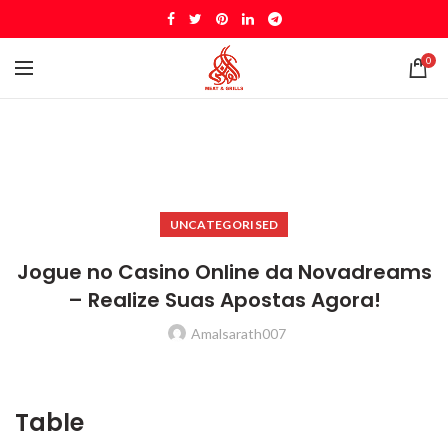
0
UNCATEGORISED
Jogue no Casino Online da Novadreams
– Realize Suas Apostas Agora!
Amalsarath007
Table