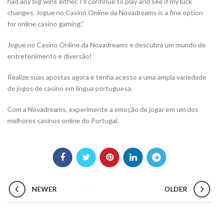
had any big wins either. I’ll continue to play and see if my luck
changes. Jogue no Casino Online da Novadreams is a fine option
for online casino gaming.”
Jogue no Casino Online da Novadreams e descubra um mundo de
entretenimento e diversão!
Realize suas apostas agora e tenha acesso a uma ampla variedade
de jogos de casino em língua portuguesa.
Com a Novadreams, experimente a emoção de jogar em um dos
melhores casinos online do Portugal.
NEWER
OLDER