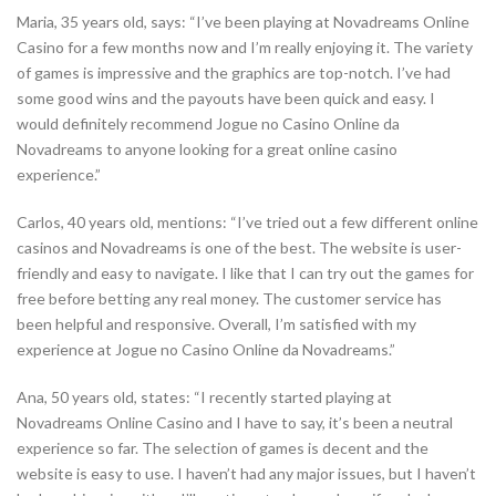
Maria, 35 years old, says: “I’ve been playing at Novadreams Online
Casino for a few months now and I’m really enjoying it. The variety
of games is impressive and the graphics are top-notch. I’ve had
some good wins and the payouts have been quick and easy. I
would definitely recommend Jogue no Casino Online da
Novadreams to anyone looking for a great online casino
experience.”
Carlos, 40 years old, mentions: “I’ve tried out a few different online
casinos and Novadreams is one of the best. The website is user-
friendly and easy to navigate. I like that I can try out the games for
free before betting any real money. The customer service has
been helpful and responsive. Overall, I’m satisfied with my
experience at Jogue no Casino Online da Novadreams.”
Ana, 50 years old, states: “I recently started playing at
Novadreams Online Casino and I have to say, it’s been a neutral
experience so far. The selection of games is decent and the
website is easy to use. I haven’t had any major issues, but I haven’t