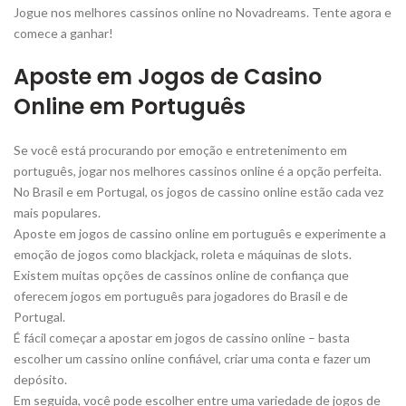
Jogue nos melhores cassinos online no Novadreams. Tente agora e
comece a ganhar!
Aposte em Jogos de Casino
Online em Português
Se você está procurando por emoção e entretenimento em
português, jogar nos melhores cassinos online é a opção perfeita.
No Brasil e em Portugal, os jogos de cassino online estão cada vez
mais populares.
Aposte em jogos de cassino online em português e experimente a
emoção de jogos como blackjack, roleta e máquinas de slots.
Existem muitas opções de cassinos online de confiança que
oferecem jogos em português para jogadores do Brasil e de
Portugal.
É fácil começar a apostar em jogos de cassino online – basta
escolher um cassino online confiável, criar uma conta e fazer um
depósito.
Em seguida, você pode escolher entre uma variedade de jogos de