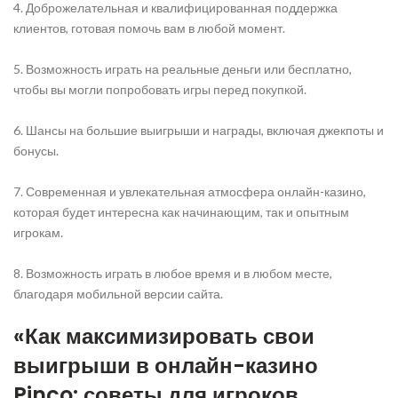
4. Доброжелательная и квалифицированная поддержка
клиентов, готовая помочь вам в любой момент.
5. Возможность играть на реальные деньги или бесплатно,
чтобы вы могли попробовать игры перед покупкой.
6. Шансы на большие выигрыши и награды, включая джекпоты и
бонусы.
7. Современная и увлекательная атмосфера онлайн-казино,
которая будет интересна как начинающим, так и опытным
игрокам.
8. Возможность играть в любое время и в любом месте,
благодаря мобильной версии сайта.
«Как максимизировать свои
выигрыши в онлайн-казино
Pinco: советы для игроков