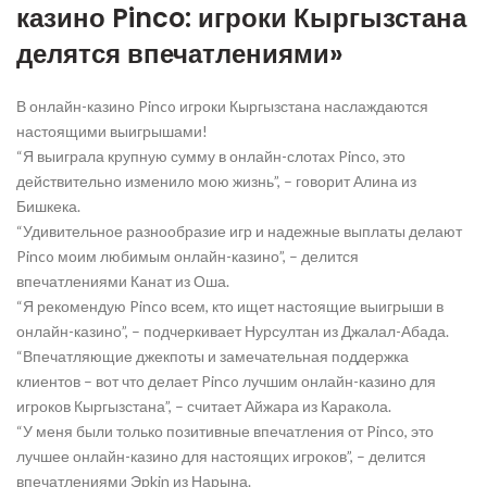
казино Pinco: игроки Кыргызстана
делятся впечатлениями»
В онлайн-казино Pinco игроки Кыргызстана наслаждаются
настоящими выигрышами!
“Я выиграла крупную сумму в онлайн-слотах Pinco, это
действительно изменило мою жизнь”, – говорит Алина из
Бишкека.
“Удивительное разнообразие игр и надежные выплаты делают
Pinco моим любимым онлайн-казино”, – делится
впечатлениями Канат из Оша.
“Я рекомендую Pinco всем, кто ищет настоящие выигрыши в
онлайн-казино”, – подчеркивает Нурсултан из Джалал-Абада.
“Впечатляющие джекпоты и замечательная поддержка
клиентов – вот что делает Pinco лучшим онлайн-казино для
игроков Кыргызстана”, – считает Айжара из Каракола.
“У меня были только позитивные впечатления от Pinco, это
лучшее онлайн-казино для настоящих игроков”, – делится
впечатлениями Эрkin из Нарына.