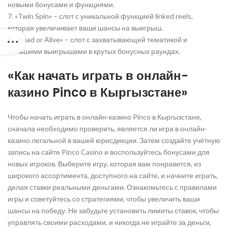
новыми бонусами и функциями.
7. «Twin Spin» – слот с уникальной функцией linked reels,
которая увеличивает ваши шансы на выигрыш.
8. «Dead or Alive» – слот с захватывающей тематикой и
большими выигрышами в крутых бонусных раундах.
«Как начать играть в онлайн-
казино Pinco в Кыргызстане»
Чтобы начать играть в онлайн-казино Pinco в Кыргызстане,
сначала необходимо проверить, является ли игра в онлайн-
казино легальной в вашей юрисдикции. Затем создайте учётную
запись на сайте Pinco Casino и воспользуйтесь бонусами для
новых игроков. Выберите игру, которая вам понравится, из
широкого ассортимента, доступного на сайте, и начните играть,
делая ставки реальными деньгами. Ознакомьтесь с правилами
игры и советуйтесь со стратегиями, чтобы увеличить ваши
шансы на победу. Не забудьте установить лимиты ставок, чтобы
управлять своими расходами, и никогда не играйте за деньги,