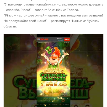
“Я наконец-то нашел онлайн-казино, в котором можно доверять
– спасибо, Pinco!”, – говорит Бактыбек из Таласа.
“Pinco – настоящее онлайн-казино с настоящими выигрышами!
Не пропускайте свой шанс!”, – резюмирует Чынгыз из Чуйской
области.