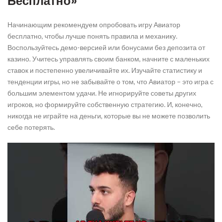
Бесплатно»
Начинающим рекомендуем опробовать игру Авиатор
бесплатно, чтобы лучше понять правила и механику.
Воспользуйтесь демо-версией или бонусами без депозита от
казино. Учитесь управлять своим банком, начните с маленьких
ставок и постепенно увеличивайте их. Изучайте статистику и
тенденции игры, но не забывайте о том, что Авиатор – это игра с
большим элементом удачи. Не игнорируйте советы других
игроков, но формируйте собственную стратегию. И, конечно,
никогда не играйте на деньги, которые вы не можете позволить
себе потерять.