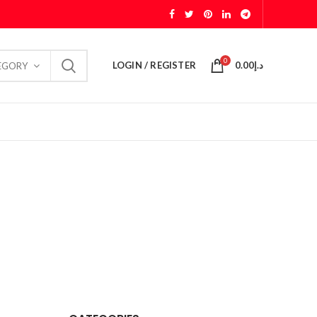
0
LOGIN / REGISTER
0.00
د.إ
EGORY