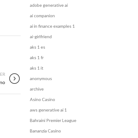
adobe generative ai
ai companion
ai in finance examples 1
ai-girlfriend
aks 1 es
aks 1 fr
aks 1 it
ER
anonymous
smo
archive
Asino Casino
aws generative ai 1
Bahraini Premier League
Bananzia Casino