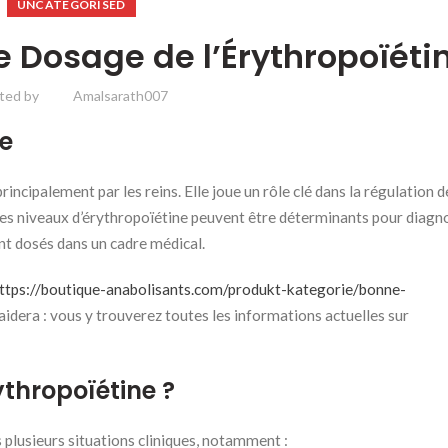
UNCATEGORISED
e Dosage de l’Érythropoïéti
ted by
Amalsarath007
ne
ncipalement par les reins. Elle joue un rôle clé dans la régulation d
Les niveaux d’érythropoïétine peuvent être déterminants pour diagn
ent dosés dans un cadre médical.
ttps://boutique-anabolisants.com/produkt-kategorie/bonne-
idera : vous y trouverez toutes les informations actuelles sur
ythropoïétine ?
 plusieurs situations cliniques, notamment :