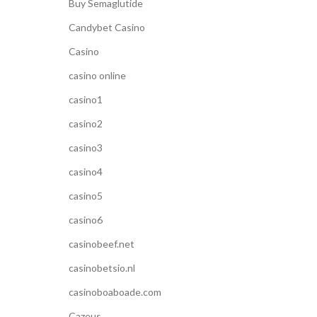
Buy Semaglutide
Candybet Casino
Casino
casino online
casino1
casino2
casino3
casino4
casino5
casino6
casinobeef.net
casinobetsio.nl
casinoboaboade.com
Cazeus