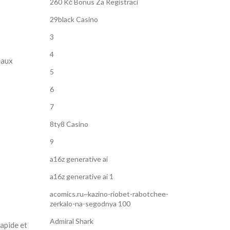
260 Kč Bonus Za Registraci
29black Casino
3
4
eaux
5
6
7
8ty8 Casino
9
a16z generative ai
a16z generative ai 1
acomics.ru~kazino-riobet-rabotchee-
zerkalo-na-segodnya 100
Admiral Shark
rapide et