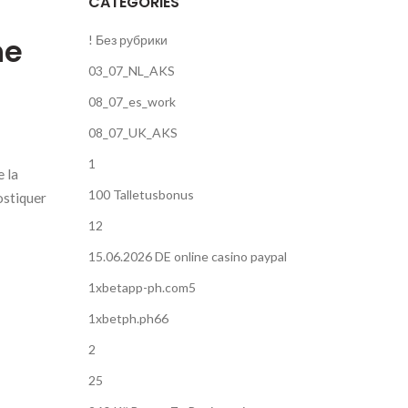
CATEGORIES
ne
! Без рубрики
03_07_NL_AKS
08_07_es_work
08_07_UK_AKS
1
e la
100 Talletusbonus
ostiquer
12
15.06.2026 DE online casino paypal
1xbetapp-ph.com5
1xbetph.ph66
2
25