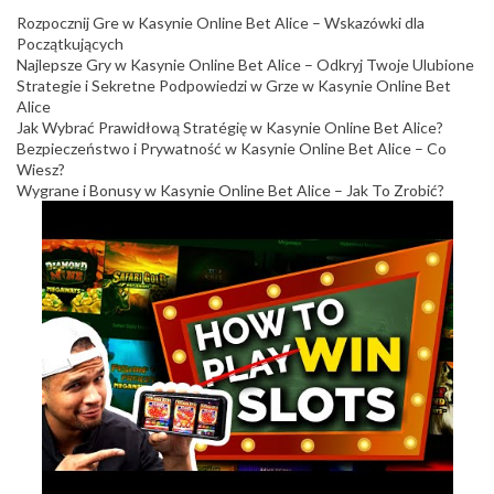
Rozpocznij Gre w Kasynie Online Bet Alice – Wskazówki dla
Początkujących
Najlepsze Gry w Kasynie Online Bet Alice – Odkryj Twoje Ulubione
Strategie i Sekretne Podpowiedzi w Grze w Kasynie Online Bet
Alice
Jak Wybrać Prawidłową Stratégię w Kasynie Online Bet Alice?
Bezpieczeństwo i Prywatność w Kasynie Online Bet Alice – Co
Wiesz?
Wygrane i Bonusy w Kasynie Online Bet Alice – Jak To Zrobić?