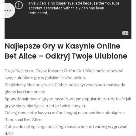
Najlepsze Gry w Kasynie Online
Bet Alice – Odkryj Twoje Ulubione
Dzięki Najlepsze Gry w Kasynie Online Bet Alice możesz odkryć
swoje ulubione gry w polskim casino online.
Znajdziemy idealne gry dla Ciebie, od klasycznych automatów do
gier w karciane online.
Sprawdź najnowsze gry w kasynie, w tym popularne tytuły, takie jak
gry w sloty, blackjack, ruletkę i wielu innych.
Odkryj nowe hity kasyna online i zagraj na prawdziwe pieniądze z
Bonusami Bet Alice.
Dołącz do najlepszego polskiego kasyna online i zacznij wygrywać
dziś!