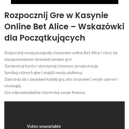
Rozpocznij Gre w Kasynie
Online Bet Alice – Wskazówki
dla Początkujących
Rozpocznij swoją przygodę z kasynem online Bet Alice i ciesz się
niezapomnianym doświadczeniem gry!
Zarejestruj konto i skorzystaj z bonusu za rejestrację.
Spróbuj różnych gier i znajdź swoją ulubioną.
Zapoznaj się z zasadami każdej gry, aby zrozumieć swoje szanse i
strategię.
Gra odpowiedzialnie i kontroluj swoje finanse.