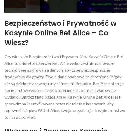
Bezpieczeństwo i Prywatność w
Kasynie Online Bet Alice – Co
Wiesz?
Czy wiesz, że Bezpieczeństwo i Prywatność w Kasynie Online Bet
Alice to priorytet? Serwer Bet Alice wykorzystuje najnowsze
technologie szyfrowania danych, aby zapewnić bezpieczne
środowisko dla graczy. Twoje dane osobowe są chronione i nigdy
nie są dzielone z zewnętrznymi firmami. Ponadto, Bet Alice oferuje
opcję limitów wyboru, dzięki której możesz kontrolować swoje
wydatki. Oprócz tego, każda gra w Kasynie Online Bet Alice jest
sprawdzana i certyfikowana przez niezależne laboratoria, aby
zapewnić fair play. W Bet Alice, twoja satysfakcja i bezpieczeństwo
to nasz priorytet.