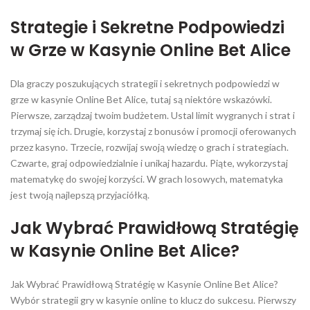
Strategie i Sekretne Podpowiedzi
w Grze w Kasynie Online Bet Alice
Dla graczy poszukujących strategii i sekretnych podpowiedzi w
grze w kasynie Online Bet Alice, tutaj są niektóre wskazówki.
Pierwsze, zarządzaj twoim budżetem. Ustal limit wygranych i strat i
trzymaj się ich. Drugie, korzystaj z bonusów i promocji oferowanych
przez kasyno. Trzecie, rozwijaj swoją wiedzę o grach i strategiach.
Czwarte, graj odpowiedzialnie i unikaj hazardu. Piąte, wykorzystaj
matematykę do swojej korzyści. W grach losowych, matematyka
jest twoją najlepszą przyjaciółką.
Jak Wybrać Prawidłową Stratégię
w Kasynie Online Bet Alice?
Jak Wybrać Prawidłową Stratégię w Kasynie Online Bet Alice?
Wybór strategii gry w kasynie online to klucz do sukcesu. Pierwszy