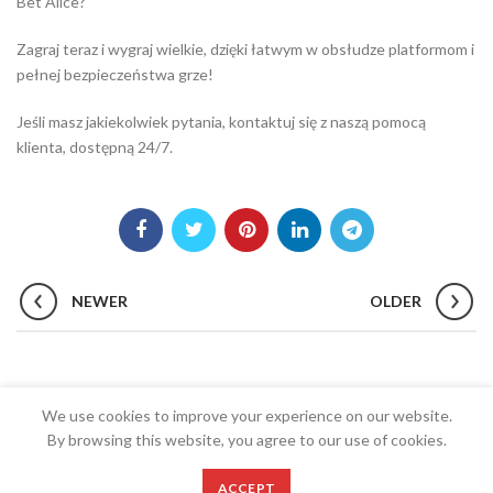
Bet Alice?
Zagraj teraz i wygraj wielkie, dzięki łatwym w obsłudze platformom i
pełnej bezpieczeństwa grze!
Jeśli masz jakiekolwiek pytania, kontaktuj się z naszą pomocą
klienta, dostępną 24/7.
NEWER
OLDER
We use cookies to improve your experience on our website.
By browsing this website, you agree to our use of cookies.
0
ACCEPT