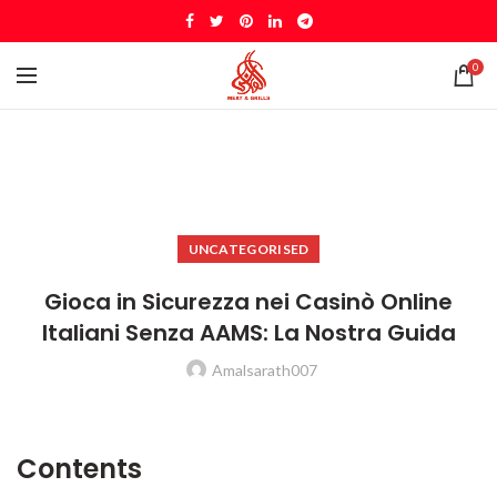
0
UNCATEGORISED
Gioca in Sicurezza nei Casinò Online
Italiani Senza AAMS: La Nostra Guida
Amalsarath007
Contents