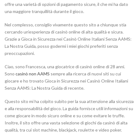
offre una varietà di opzioni di pagamento sicure, il che mi ha dato
una maggiore tranquillità durante il gioco.
Nel complesso, consiglio vivamente questo sito a chiunque stia
cercando un’esperienza di casinò online di alta qualità e sicura.
Grazie a Gioca in Sicurezza nei Casinò Online Italiani Senza AAMS:
La Nostra Guida, posso godermi i miei giochi preferiti senza
preoccupazioni.
Ciao, sono Francesca, una giocatrice di casinò online di 28 anni.
Sono
casinò non AAMS
sempre alla ricerca di nuovi siti su cui
giocare e ho trovato Gioca in Sicurezza nei Casinò Online Italiani
Senza AAMS: La Nostra Guida di recente.
Questo sito mi ha colpito subito per la sua attenzione alla sicurezza
e alla responsabilità del gioco. La guida fornisce utili informazioni su
come giocare in modo sicuro online e su come evitare le truffe.
Inoltre, il sito offre una vasta selezione di giochi da casinò di alta
qualità, tra cui slot machine, blackjack, roulette e video poker.