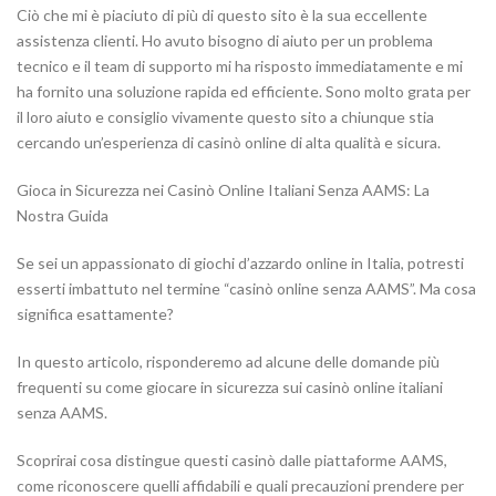
Ciò che mi è piaciuto di più di questo sito è la sua eccellente
assistenza clienti. Ho avuto bisogno di aiuto per un problema
tecnico e il team di supporto mi ha risposto immediatamente e mi
ha fornito una soluzione rapida ed efficiente. Sono molto grata per
il loro aiuto e consiglio vivamente questo sito a chiunque stia
cercando un’esperienza di casinò online di alta qualità e sicura.
Gioca in Sicurezza nei Casinò Online Italiani Senza AAMS: La
Nostra Guida
Se sei un appassionato di giochi d’azzardo online in Italia, potresti
esserti imbattuto nel termine “casinò online senza AAMS”. Ma cosa
significa esattamente?
In questo articolo, risponderemo ad alcune delle domande più
frequenti su come giocare in sicurezza sui casinò online italiani
senza AAMS.
Scoprirai cosa distingue questi casinò dalle piattaforme AAMS,
come riconoscere quelli affidabili e quali precauzioni prendere per