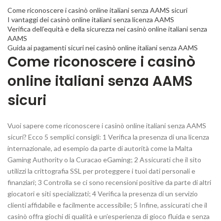
Come riconoscere i casinò online italiani senza AAMS sicuri
I vantaggi dei casinò online italiani senza licenza AAMS
Verifica dell’equità e della sicurezza nei casinò online italiani senza
AAMS
Guida ai pagamenti sicuri nei casinò online italiani senza AAMS
Come riconoscere i casinò
online italiani senza AAMS
sicuri
Vuoi sapere come riconoscere i casinò online italiani senza AAMS
sicuri? Ecco 5 semplici consigli: 1 Verifica la presenza di una licenza
internazionale, ad esempio da parte di autorità come la Malta
Gaming Authority o la Curacao eGaming; 2 Assicurati che il sito
utilizzi la crittografia SSL per proteggere i tuoi dati personali e
finanziari; 3 Controlla se ci sono recensioni positive da parte di altri
giocatori e siti specializzati; 4 Verifica la presenza di un servizio
clienti affidabile e facilmente accessibile; 5 Infine, assicurati che il
casinò offra giochi di qualità e un’esperienza di gioco fluida e senza