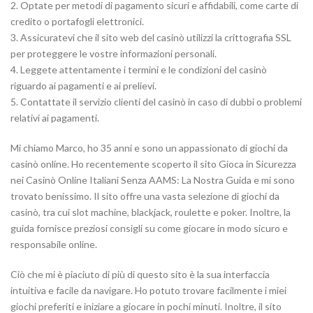
2. Optate per metodi di pagamento sicuri e affidabili, come carte di
credito o portafogli elettronici.
3. Assicuratevi che il sito web del casinò utilizzi la crittografia SSL
per proteggere le vostre informazioni personali.
4. Leggete attentamente i termini e le condizioni del casinò
riguardo ai pagamenti e ai prelievi.
5. Contattate il servizio clienti del casinò in caso di dubbi o problemi
relativi ai pagamenti.
Mi chiamo Marco, ho 35 anni e sono un appassionato di giochi da
casinò online. Ho recentemente scoperto il sito Gioca in Sicurezza
nei Casinò Online Italiani Senza AAMS: La Nostra Guida e mi sono
trovato benissimo. Il sito offre una vasta selezione di giochi da
casinò, tra cui slot machine, blackjack, roulette e poker. Inoltre, la
guida fornisce preziosi consigli su come giocare in modo sicuro e
responsabile online.
Ciò che mi è piaciuto di più di questo sito è la sua interfaccia
intuitiva e facile da navigare. Ho potuto trovare facilmente i miei
giochi preferiti e iniziare a giocare in pochi minuti. Inoltre, il sito