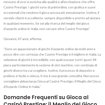
nessuno di essi si avvicina alla qualità e all’eccitazione che offre
Casinò Prestige. I giochi sono di prim’ordine, con grafica e suoni
eccezionali che rendono il gioco ancora più emozionante. Inoltre, il
servizio clienti è eccellente, sempre disponibile e pronto ad aiutare
in qualsiasi momento. Se sei alla ricerca del meglio del gioco
d’azzardo online in Italia, non cercare oltre Casinò Prestige.”
Giovanni, 47 anni, afferma:
“Sono un appassionato di giochi d’azzardo online da molti anni e
posso dire con certezza che Casinò Prestige è il migliore in Italia. La
selezione di giochi è incredibile, con qualcosa per tutti i gusti. Mi
piace particolarmente la sezione di slot machine, con centinaia di
giochi diversi tra cui scegliere. Inoltre, il processo di deposito e
prelievo è facile e veloce, il che è una grande comodità. Non posso
consigliare abbastanza Gioca al Casinò Prestige: il Meglio del Gioco
d’Azzardo Online in Italia.”
Domande Frequenti su Gioca al
Casinò Prestige: il Meglio del Gioco