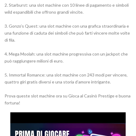
2. Starburst: una slot machine con 10 linee di pagamento e simboli
wild espandibili che offrono grandi vincite.
3. Gonzo’s Quest: una slot machine con una grafica straordinaria e
una funzione di caduta dei simboli che può farti vincere molte volte
di fila.
4. Mega Moolah: una slot machine progressiva con un jackpot che
può raggiungere milioni di euro.
5. Immortal Romance: una slot machine con 243 modi per vincere,
quattro giri gratis diversi e una storia d’amore intrigante.
Prova queste slot machine ora su Gioca al Casinò Prestige e buona
fortuna!