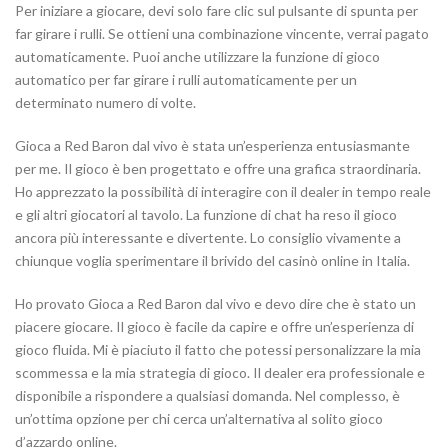
Per iniziare a giocare, devi solo fare clic sul pulsante di spunta per
far girare i rulli. Se ottieni una combinazione vincente, verrai pagato
automaticamente. Puoi anche utilizzare la funzione di gioco
automatico per far girare i rulli automaticamente per un
determinato numero di volte.
Gioca a Red Baron dal vivo è stata un’esperienza entusiasmante
per me. Il gioco è ben progettato e offre una grafica straordinaria.
Ho apprezzato la possibilità di interagire con il dealer in tempo reale
e gli altri giocatori al tavolo. La funzione di chat ha reso il gioco
ancora più interessante e divertente. Lo consiglio vivamente a
chiunque voglia sperimentare il brivido del casinò online in Italia.
Ho provato Gioca a Red Baron dal vivo e devo dire che è stato un
piacere giocare. Il gioco è facile da capire e offre un’esperienza di
gioco fluida. Mi è piaciuto il fatto che potessi personalizzare la mia
scommessa e la mia strategia di gioco. Il dealer era professionale e
disponibile a rispondere a qualsiasi domanda. Nel complesso, è
un’ottima opzione per chi cerca un’alternativa al solito gioco
d’azzardo online.