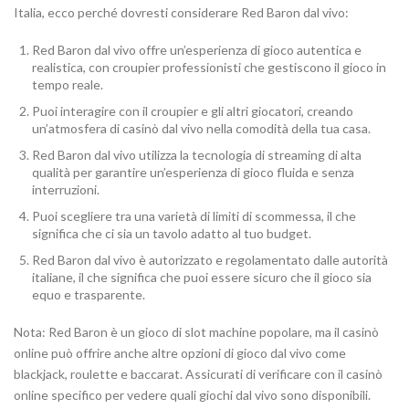
Italia, ecco perché dovresti considerare Red Baron dal vivo:
Red Baron dal vivo offre un’esperienza di gioco autentica e
realistica, con croupier professionisti che gestiscono il gioco in
tempo reale.
Puoi interagire con il croupier e gli altri giocatori, creando
un’atmosfera di casinò dal vivo nella comodità della tua casa.
Red Baron dal vivo utilizza la tecnologia di streaming di alta
qualità per garantire un’esperienza di gioco fluida e senza
interruzioni.
Puoi scegliere tra una varietà di limiti di scommessa, il che
significa che ci sia un tavolo adatto al tuo budget.
Red Baron dal vivo è autorizzato e regolamentato dalle autorità
italiane, il che significa che puoi essere sicuro che il gioco sia
equo e trasparente.
Nota: Red Baron è un gioco di slot machine popolare, ma il casinò
online può offrire anche altre opzioni di gioco dal vivo come
blackjack, roulette e baccarat. Assicurati di verificare con il casinò
online specifico per vedere quali giochi dal vivo sono disponibili.