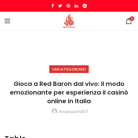
0
UNCATEGORISED
Gioca a Red Baron dal vivo: il modo
emozionante per esperienza il casinò
online in Italia
Amalsarath007