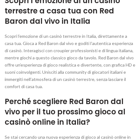
Scopri l’emozione di un casinò
terrestre a casa tua con Red
Baron dal vivo in Italia
Scopri l’emozione di un casinò terrestre in Italia, direttamente a
casa tua. Gioca a Red Baron dal vivo e goditi l’autentica esperienza
di casinò. Interagisci con croupier professionisti e di lingua italiana,
mentre giochi a questo classico gioco da tavolo. Red Baron dal vivo
offre un’esperienza di gioco realistica e divertente, con grafica HD e
suoni coinvolgenti. Unisciti alla community di giocatori italiani e
immergiti nell’atmosfera di un casinò terrestre, senza lasciare il
comfort di casa tua.
Perché scegliere Red Baron dal
vivo per il tuo prossimo gioco al
casinò online in Italia?
Se stai cercando una nuova esperienza di gioco al casinò online in