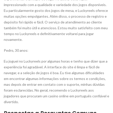
impressionado com a qualidade e variedade dos jogos disponíveis.
Eu particularmente gosto dos jogos de mesa, e Luckyreels oferece
muitas opções empolgantes. Além disso, o processo de registro e
depósito foi rápido e fácil. O serviço de atendimento ao cliente
também foi muito útil e atencioso. Estou muito satisfeito com meu
tempo no Luckyreels e definitivamente voltarei para jogar
novamente.
Pedro, 30 anos:
Eu joguei no Luckyreels por algumas horas e tenho que dizer que a
experiência foi agradável. A interface do site é limpa e fácil de
navegar, e a seleção de jogos é boa. Eu tive algumas dificuldades
em encontrar algumas informações sobre os termos e condições,
mas depois de entrar em contato com o suporte, minhas dúvidas
foram esclarecidas. No geral, recomendo o Luckyreels aos
jogadores que procuram um casino online em português confiável e
divertido.