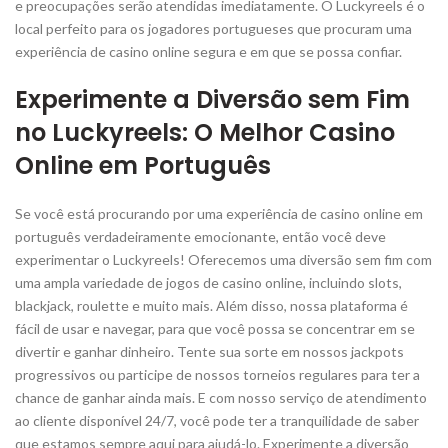
e preocupações serão atendidas imediatamente. O Luckyreels é o
local perfeito para os jogadores portugueses que procuram uma
experiência de casino online segura e em que se possa confiar.
Experimente a Diversão sem Fim
no Luckyreels: O Melhor Casino
Online em Português
Se você está procurando por uma experiência de casino online em
português verdadeiramente emocionante, então você deve
experimentar o Luckyreels! Oferecemos uma diversão sem fim com
uma ampla variedade de jogos de casino online, incluindo slots,
blackjack, roulette e muito mais. Além disso, nossa plataforma é
fácil de usar e navegar, para que você possa se concentrar em se
divertir e ganhar dinheiro. Tente sua sorte em nossos jackpots
progressivos ou participe de nossos torneios regulares para ter a
chance de ganhar ainda mais. E com nosso serviço de atendimento
ao cliente disponível 24/7, você pode ter a tranquilidade de saber
que estamos sempre aqui para ajudá-lo. Experimente a diversão