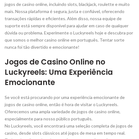
jogos de casino online, incluindo slots, blackjack, roulette e muito
mais. Nossa plataforma é segura, justa e confiável, oferecendo
transações rápidas e eficientes. Além disso, nossa equipe de
suporte está sempre disponível para ajudar em caso de qualquer
dúvida ou problema. Experimente o Luckyreels hoje e descubra por
que somos o melhor casino online em português. Tentar sorte
nunca foi tão divertido e emocionante!
Jogos de Casino Online no
Luckyreels: Uma Experiência
Emocionante
Se você está procurando por uma experiência emocionante de
jogos de casino online, então é hora de visitar o Luckyreels.
Oferecemos uma ampla variedade de jogos de casino online,
especialmente para nosso público português.
No Luckyreels, você encontrará uma seleção completa de jogos de
casino, desde slots clássicos até jogos de mesa em tempo real.