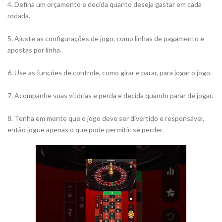
4. Defina um orçamento e decida quanto deseja gastar em cada
rodada.
5. Ajuste as configurações de jogo, como linhas de pagamento e
apostas por linha.
6. Use as funções de controle, como girar e parar, para jogar o jogo.
7. Acompanhe suas vitórias e perda e decida quando parar de jogar.
8. Tenha em mente que o jogo deve ser divertido e responsável,
então jogue apenas o que pode permitir-se perder.