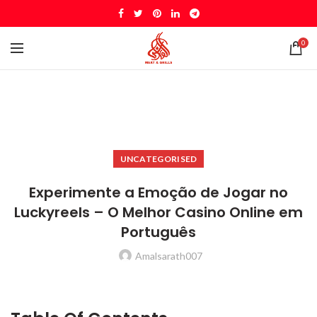
0
UNCATEGORISED
Experimente a Emoção de Jogar no
Luckyreels – O Melhor Casino Online em
Português
Amalsarath007