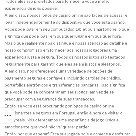
Todos eles são projetados para fornecer a você a melhor
experiência de jogo possível.
Além disso, nossos jogos de casino online são fáceis de acessar e
jogar, independentemente do dispositivo que você está usando.
Você pode jogar em seu computador, tablet ou smartphone, o que
significa que pode jogar em qualquer lugar e em qualquer hora.
Mas o que realmente nos distingue é nossa atenção ao detalhe e
nosso compromisso em fornecer aos nossos jogadores uma
experiência justa e segura. Todos os nossos jogos são testados
regularmente para garantir que eles sejam justos e aleatórios.
Além disso, nós oferecemos uma variedade de opções de
pagamento seguras e confiáveis, incluindo cartões de crédito,
portefólios eletrônicos e transferências bancárias. Isso significa
que você pode se concentrar em seus jogos, em vez de se
preocupar com a segurança de suas transações.
Então, se você está procurando por jogos de casino online
emocionantes e seguros em Portugal, então é hora de visitar o
Luckyreels. Nós oferecemos uma experiência de jogo única e
emocionante que você não vai querer perder.
Então, por que esperar? Faça sua jogada hoje e comece a desfrutar