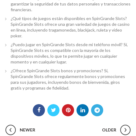
garantizar la seguridad de tus datos personales y transacciones
financieras.
¿Qué tipos de juegos están disponibles en SpinGrande Slots?
SpinGrande Slots ofrece una gran variedad de juegos de casino
en línea, incluyendo tragamonedas, blackjack, ruleta y video
poker.
¿Puedo jugar en SpinGrande Slots desde mi teléfono móvil? Sí,
SpinGrande Slots es compatible con la mayoría de los
dispositivos móviles, lo que te permite jugar en cualquier
momento y en cualquier lugar.
¿Ofrece SpinGrande Slots bonos y promociones? Sí,
SpinGrande Slots ofrece regularmente bonos y promociones
para sus jugadores, incluyendo bonos de bienvenida, giros
gratis y programas de fidelidad.
NEWER
OLDER