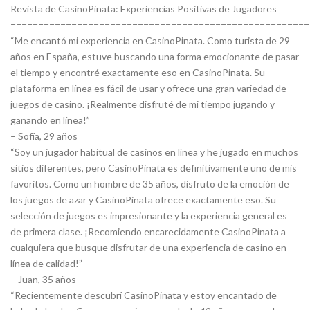
Revista de CasinoPinata: Experiencias Positivas de Jugadores
======================================================
“Me encantó mi experiencia en CasinoPinata. Como turista de 29
años en España, estuve buscando una forma emocionante de pasar
el tiempo y encontré exactamente eso en CasinoPinata. Su
plataforma en línea es fácil de usar y ofrece una gran variedad de
juegos de casino. ¡Realmente disfruté de mi tiempo jugando y
ganando en línea!”
– Sofía, 29 años
“Soy un jugador habitual de casinos en línea y he jugado en muchos
sitios diferentes, pero CasinoPinata es definitivamente uno de mis
favoritos. Como un hombre de 35 años, disfruto de la emoción de
los juegos de azar y CasinoPinata ofrece exactamente eso. Su
selección de juegos es impresionante y la experiencia general es
de primera clase. ¡Recomiendo encarecidamente CasinoPinata a
cualquiera que busque disfrutar de una experiencia de casino en
línea de calidad!”
– Juan, 35 años
“Recientemente descubrí CasinoPinata y estoy encantado de