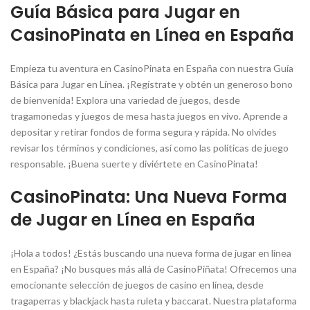
Guía Básica para Jugar en
CasinoPinata en Línea en España
Empieza tu aventura en CasinoPinata en España con nuestra Guía
Básica para Jugar en Línea. ¡Regístrate y obtén un generoso bono
de bienvenida! Explora una variedad de juegos, desde
tragamonedas y juegos de mesa hasta juegos en vivo. Aprende a
depositar y retirar fondos de forma segura y rápida. No olvides
revisar los términos y condiciones, así como las políticas de juego
responsable. ¡Buena suerte y diviértete en CasinoPinata!
CasinoPinata: Una Nueva Forma
de Jugar en Línea en España
¡Hola a todos! ¿Estás buscando una nueva forma de jugar en línea
en España? ¡No busques más allá de CasinoPiñata! Ofrecemos una
emocionante selección de juegos de casino en línea, desde
tragaperras y blackjack hasta ruleta y baccarat. Nuestra plataforma