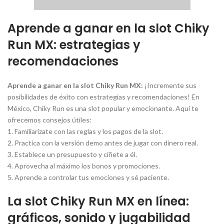
Aprende a ganar en la slot Chiky
Run MX: estrategias y
recomendaciones
Aprende a ganar en la slot Chiky Run MX:
¡Incremente sus
posibilidades de éxito con estrategias y recomendaciones! En
México, Chiky Run es una slot popular y emocionante. Aquí te
ofrecemos consejos útiles:
1. Familiarízate con las reglas y los pagos de la slot.
2. Practica con la versión demo antes de jugar con dinero real.
3. Establece un presupuesto y cíñete a él.
4. Aprovecha al máximo los bonos y promociones.
5. Aprende a controlar tus emociones y sé paciente.
La slot Chiky Run MX en línea:
gráficos, sonido y jugabilidad