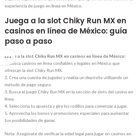
experiencia de juego en línea en México.
Juega a la slot Chiky Run MX en
casinos en línea de México: guía
paso a paso
Juega a la slot Chiky Run MX en casinos en línea de México:
1. Busca casinos en línea confiables y legales en México que
ofrezcan la slot Chiky Run MX.
2. Crea una cuenta de jugador y realiza un depósito utilizando un
método de pago seguro.
3. Busca el juego Chiky Run MX en la sección de slots del casino en
línea.
4. Selecciona tu apuesta y gira los rodillos para comenzar a jugar.
5. Aprovecha los bonos y promociones especiales para aumentar
tus posibilidades de ganar.
Nota: Asegúrate de verificar la edad legal para jugar en casinos en