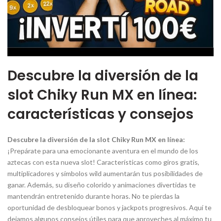
Descubre la diversión de la
slot Chiky Run MX en línea:
características y consejos
Descubre la diversión de la slot Chiky Run MX en línea:
¡Prepárate para una emocionante aventura en el mundo de los
aztecas con esta nueva slot! Características como giros gratis,
multiplicadores y símbolos wild aumentarán tus posibilidades de
ganar. Además, su diseño colorido y animaciones divertidas te
mantendrán entretenido durante horas. No te pierdas la
oportunidad de desbloquear bonos y jackpots progresivos. Aquí te
dejamos algunos consejos útiles para que aproveches al máximo tu