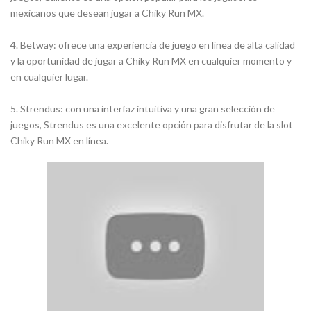
mexicanos que desean jugar a Chiky Run MX.
4. Betway: ofrece una experiencia de juego en línea de alta calidad
y la oportunidad de jugar a Chiky Run MX en cualquier momento y
en cualquier lugar.
5. Strendus: con una interfaz intuitiva y una gran selección de
juegos, Strendus es una excelente opción para disfrutar de la slot
Chiky Run MX en línea.