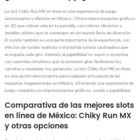
La slot Chiky Run MX en línea es una experiencia de juego
emocionante y vibrante en México. Ofrece impresionantes gráficos
en 3D que cobran vida en tu pantalla, con colores vibrantes y
detalles nítidos que te sumergen en un mundo lleno de diversión.
El sonido también es una parte importante de la experiencia, con
efectos de sonido realistas y una banda sonora cautivadora que
acompaña cada giro. Además, la jugabilidad es suave y receptiva,
con controles intuitivos que te permiten girar fácilmente los
carretes y maximizar tus ganancias. La slot Chiky Run MX en línea
es una opción emocionante para cualquier entusiasta de las
máquinas tragamonedas en México, ofreciendo una experiencia de
juego completa con impresionantes gráficos, sonido y jugabilidad.
Comparativa de las mejores slots
en línea de México: Chiky Run MX
y otras opciones