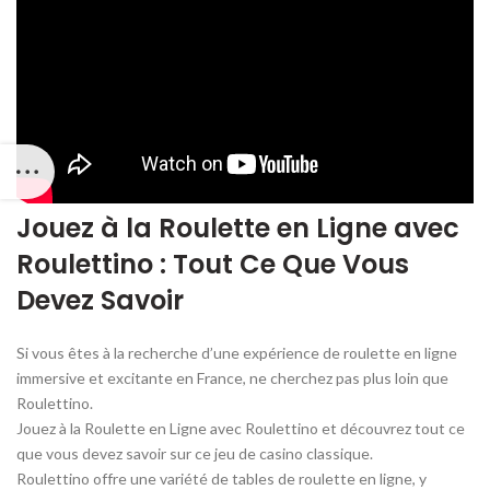
Jouez à la Roulette en Ligne avec
Roulettino : Tout Ce Que Vous
Devez Savoir
Si vous êtes à la recherche d’une expérience de roulette en ligne
immersive et excitante en France, ne cherchez pas plus loin que
Roulettino.
Jouez à la Roulette en Ligne avec Roulettino et découvrez tout ce
que vous devez savoir sur ce jeu de casino classique.
Roulettino offre une variété de tables de roulette en ligne, y