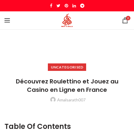
0
UNCATEGORISED
Découvrez Roulettino et Jouez au
Casino en Ligne en France
Amalsarath007
Table Of Contents