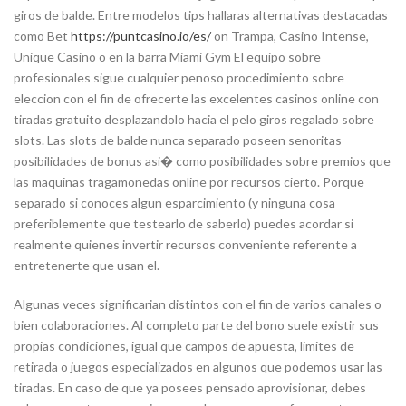
giros de balde. Entre modelos tips hallaras alternativas destacadas
como Bet
https://puntcasino.io/es/
on Trampa, Casino Intense,
Unique Casino o en la barra Miami Gym El equipo sobre
profesionales sigue cualquier penoso procedimiento sobre
eleccion con el fin de ofrecerte las excelentes casinos online con
tiradas gratuito desplazandolo hacia el pelo giros regalado sobre
slots. Las slots de balde nunca separado poseen senoritas
posibilidades de bonus asi� como posibilidades sobre premios que
las maquinas tragamonedas online por recursos cierto. Porque
separado si conoces algun esparcimiento (y ninguna cosa
preferiblemente que testearlo de saberlo) puedes acordar si
realmente quienes invertir recursos conveniente referente a
entretenerte que usan el.
Algunas veces significarian distintos con el fin de varios canales o
bien colaboraciones. Al completo parte del bono suele existir sus
propias condiciones, igual que campos de apuesta, limites de
retirada o juegos especializados en algunos que podemos usar las
tiradas. En caso de que ya posees pensado aprovisionar, debes