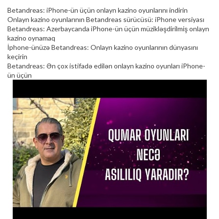
Betandreas: iPhone-ün üçün onlayn kazino oyunlarını indirin
Onlayn kazino oyunlarının Betandreas sürücüsü: iPhone versiyası
Betandreas: Azerbaycanda iPhone-ün üçün müzikləşdirilmiş onlayn
kazino oynamaq
İphone-ünüzə Betandreas: Onlayn kazino oyunlarının dünyasını
keçirin
Betandreas: Ən çox istifadə edilən onlayn kazino oyunları iPhone-
ün üçün