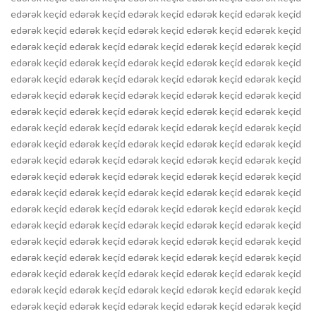
edərək keçid edərək keçid edərək keçid edərək keçid edərək keçid
edərək keçid edərək keçid edərək keçid edərək keçid edərək keçid
edərək keçid edərək keçid edərək keçid edərək keçid edərək keçid
edərək keçid edərək keçid edərək keçid edərək keçid edərək keçid
edərək keçid edərək keçid edərək keçid edərək keçid edərək keçid
edərək keçid edərək keçid edərək keçid edərək keçid edərək keçid
edərək keçid edərək keçid edərək keçid edərək keçid edərək keçid
edərək keçid edərək keçid edərək keçid edərək keçid edərək keçid
edərək keçid edərək keçid edərək keçid edərək keçid edərək keçid
edərək keçid edərək keçid edərək keçid edərək keçid edərək keçid
edərək keçid edərək keçid edərək keçid edərək keçid edərək keçid
edərək keçid edərək keçid edərək keçid edərək keçid edərək keçid
edərək keçid edərək keçid edərək keçid edərək keçid edərək keçid
edərək keçid edərək keçid edərək keçid edərək keçid edərək keçid
edərək keçid edərək keçid edərək keçid edərək keçid edərək keçid
edərək keçid edərək keçid edərək keçid edərək keçid edərək keçid
edərək keçid edərək keçid edərək keçid edərək keçid edərək keçid
edərək keçid edərək keçid edərək keçid edərək keçid edərək keçid
edərək keçid edərək keçid edərək keçid edərək keçid edərək keçid