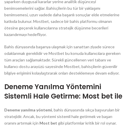
yaparken duygusal kararlar yerine analitik düşünceyi
benimsemelerini sağlar. Bahisçilerin bu tür bir yaklaşımı
benimsemesi, uzun vadede daha başarılı sonuçlar elde etmelerine
katkıda bulunur. Mostbet, sadece bir bahis platformu olmanın
ötesine geçerek kullanıcılarına stratejik düşünme becerileri
kazandırmayı hedefliyor.
Bahis dünyasında başarıya ulaşmak için sanattan ziyade sürece
odaklanmak gereklidir ve Mostbet bu konuda kullanıcılara gereken
tüm araçları sağlamaktadır. Sürekli güncellenen veri tabanı ve
kullanıcı dostu arayüzü sayesinde Mostbet, bahisçilerin güvenilir
bilgiye erişimini kolaylaştırarak onları desteklemeye devam ediyor.
Deneme Yanılma Yöntemini
Sistemli Hale Getirme: Most bet ile
Deneme yanılma yöntemi
, bahis dünyasında sıkça başvurulan bir
stratejidir. Ancak, bu yöntemi sistemli hale getirmek ve başarı
oranını artırmak için
Most bet
gibi platformlar kritik bir rol oynar.