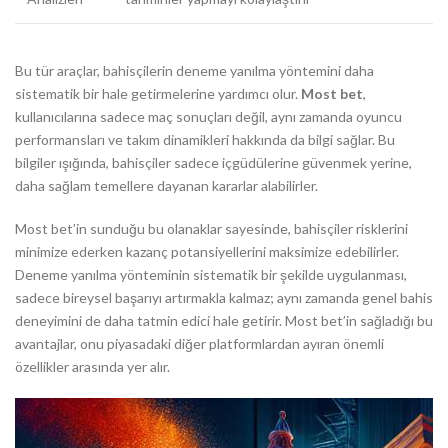
Bu tür araçlar, bahisçilerin deneme yanılma yöntemini daha
sistematik bir hale getirmelerine yardımcı olur.
Most bet
,
kullanıcılarına sadece maç sonuçları değil, aynı zamanda oyuncu
performansları ve takım dinamikleri hakkında da bilgi sağlar. Bu
bilgiler ışığında, bahisçiler sadece içgüdülerine güvenmek yerine,
daha sağlam temellere dayanan kararlar alabilirler.
Most bet’in sunduğu bu olanaklar sayesinde, bahisçiler risklerini
minimize ederken kazanç potansiyellerini maksimize edebilirler.
Deneme yanılma yönteminin sistematik bir şekilde uygulanması,
sadece bireysel başarıyı artırmakla kalmaz; aynı zamanda genel bahis
deneyimini de daha tatmin edici hale getirir. Most bet’in sağladığı bu
avantajlar, onu piyasadaki diğer platformlardan ayıran önemli
özellikler arasında yer alır.