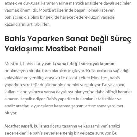
etmek ve duygusal kararlar yerine mantıklı analizlere dayalı seçimler
yapmak önemlidir. MostBet üzerinde başarılı olmak isteyen
bahisçiler, disiplinli bir şekilde hareket ederek uzun vadede
kazançlarını artırabilirler.
Bahis Yaparken Sanat Değil Süreç
Yaklaşımı: Mostbet Paneli
Mostbet, bahis dünyasında
sanat değil süreç yaklaşımını
benimseyen bir platform olarak öne çıkıyor. Kullanıcılarına sağladığı
kolaylıklar ve yenilikçi arayüzü ile dikkat çeken Mostbet, bahis
yaparken stratejik düşünmenin önemini vurguluyor. Bu yaklaşım,
kullanıcıların yalnızca şansa dayalı oyunlar yerine daha bilinçli kararlar
almasını teşvik ediyor. Bahis yaparken kullanılan istatistikler ve
analiz araçları, oyuncuların kazanma şansını artırmasına yardımcı
oluyor.
Mostbet paneli
, kullanıcı dostu tasarımı ve kapsamlı veri analizi
seçenekleri ile bahis severlere geniş bir yelpaze sunuyor. Bu