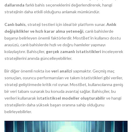
dallarında
farklı bahis seçeneklerini değerlendirerek, hangi
stratejinin daha etkili olduğunu anlamak mümkündür.
Canlı bahis
, strateji testleri için ideal bir platform sunar.
Anlık
değişiklikler ve hızlı karar alma yeteneği
, canlı bahislerde
başarıyı belirleyen önemli faktörlerdir. MostBet’in kullanıcı dostu
arayüzü, canlı bahislerde hızlı ve doğru hamleler yapmayı
kolaylaştırır. Bahisçiler,
gerçek zamanlı istatistikleri
inceleyerek
stratejilerini anında güncelleyebilirler.
Bir diğer önemli nokta ise
veri analizi
yapmaktır. Geçmiş maç
sonuçları, oyuncu performansları ve takım istatistikleri gibi veriler,
strateji geliştirmede kritik rol oynar. MostBet, kullanıcılarına geniş
bir veri tabanı sunarak bu konuda avantaj sağlar. Bahisçiler, bu
verileri kullanarak
istatistiksel modeller oluşturabilir
ve hangi
stratejilerin daha yüksek başarı oranına sahip olduğunu
belirleyebilirler.