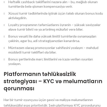
Həftəlik cashback təkliflərini nəzərə alın – bu, məğlub olunan
turnirlərdə belə qismən kompensasiya verir.
Xüsusi turnir tədbirlərində iştirak üçün tələb olunan bonus kodu
aktivləşdirin.
Loyalty proqramının təfərrüatlarını öyrənin – yüksək səviyyələr
əlavə turnir bileti və ya artırılmış mükafat verə bilər.
Bonus vəsaiti ilə daha yüksək limitli turnirlərdə oynamaqdan
çəkinin, əgər bu, adi strategiyanızdan kənardırsa.
Müntəzəm olaraq promosyonlar səhifəsini yoxlayın – məhdud
müddətli turnir təklifləri ola bilər.
Bonus şərtlərində mərc limitlərini və icazə verilən oyunları
yoxlayın.
Platformanın təhlükəsizlik
strategiyası – KYC və məlumatların
qorunması
Hər bir turnir oyunçusu üçün şəxsi və maliyyə məlumatlarının
təhlükəsizliyi əsas prioritetdir. 1win platforması KYC prosedurunu