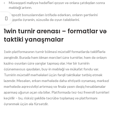
Müvəqqəti maliyyə hədəfləri qoyun və onlara çatdıqdan sonra
məbləği artırın.
Depozit bonuslarından istifadə edərkən, onların şərtlərini
diqqətlə öyrənin, xüsusilə də oyun tələblərini.
1win turnir arenası – formatlar və
taktiki yanaşmalar
1win platformasının turnir bölməsi müxtəlif formatlarda təkliflərlə
zəngindir. Burada həm idman mərcləri üzrə turnirlər, həm də onlayn
kazino oyunları üzrə yarışlar tapmaq olar. Hər bir turnirin
özünəməxsus qaydaları, buy-in məbləği və mükafat fondu var.
Turnirin müxtəlif mərhələləri üçün fərqli taktikalar tətbiq etmək
lazımdır. Məsələn, erkən mərhələdə daha ehtiyatlı oynamaq, mərkəzi
mərhələdə aqressivliyi artırmaq və finala yaxın dəqiq hesablamalar
aparmaq uğurun açarı ola bilər. Platformada tez-tez freeroll turnirləri
keçirilir – bu, risksiz şəkildə təcrübə toplamaq və platformanı
öyrənmək üçün əla fürsətdir.