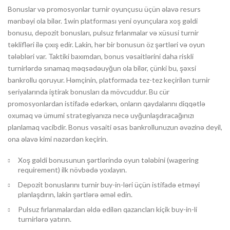
Bonuslar və promosyonlar turnir oyunçusu üçün əlavə resurs
mənbəyi ola bilər. 1win platforması yeni oyunçulara xoş gəldi
bonusu, depozit bonusları, pulsuz fırlanmalar və xüsusi turnir
təklifləri ilə çıxış edir. Lakin, hər bir bonusun öz şərtləri və oyun
tələbləri var. Taktiki baxımdan, bonus vəsaitlərini daha riskli
turnirlərdə sınamaq məqsədəuyğun ola bilər, çünki bu, şəxsi
bankrollu qoruyur. Həmçinin, platformada tez-tez keçirilən turnir
seriyalarında iştirak bonusları da mövcuddur. Bu cür
promosyonlardan istifadə edərkən, onların qaydalarını diqqətlə
oxumaq və ümumi strategiyanıza necə uyğunlaşdıracağınızı
planlamaq vacibdir. Bonus vəsaiti əsas bankrollunuzun əvəzinə deyil,
ona əlavə kimi nəzərdən keçirin.
Xoş gəldi bonusunun şərtlərində oyun tələbini (wagering
requirement) ilk növbədə yoxlayın.
Depozit bonuslarını turnir buy-in-ləri üçün istifadə etməyi
planlaşdırın, lakin şərtlərə əməl edin.
Pulsuz fırlanmalardan əldə edilən qazancları kiçik buy-in-li
turnirlərə yatırın.