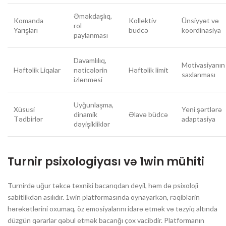
Əməkdaşlıq,
Komanda
Kollektiv
Ünsiyyət və
rol
Yarışları
büdcə
koordinasiya
paylanması
Davamlılıq,
Motivasiyanın
Həftəlik Liqalar
nəticələrin
Həftəlik limit
saxlanması
izlənməsi
Uyğunlaşma,
Xüsusi
Yeni şərtlərə
dinamik
Əlavə büdcə
Tədbirlər
adaptasiya
dəyişikliklər
Turnir psixologiyası və 1win mühiti
Turnirdə uğur təkcə texniki bacarıqdan deyil, həm də psixoloji
sabitlikdən asılıdır. 1win platformasında oynayarkən, rəqiblərin
hərəkətlərini oxumaq, öz emosiyalarını idarə etmək və təzyiq altında
düzgün qərarlar qəbul etmək bacarığı çox vacibdir. Platformanın