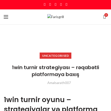
0
UNCATEGORISED
1win turnir strategiyası – rəqabətli
platformaya baxış
Amalsarath007
1win turnir oyunu –
strategiyalar və platforma