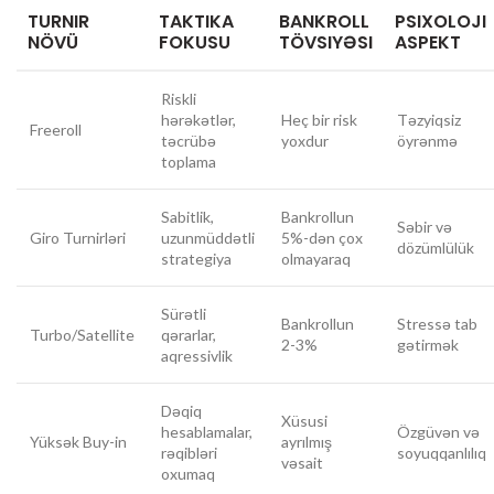
TURNIR
TAKTIKA
BANKROLL
PSIXOLOJI
NÖVÜ
FOKUSU
TÖVSIYƏSI
ASPEKT
Riskli
hərəkətlər,
Heç bir risk
Təzyiqsiz
Freeroll
təcrübə
yoxdur
öyrənmə
toplama
Sabitlik,
Bankrollun
Səbir və
Giro Turnirləri
uzunmüddətli
5%-dən çox
dözümlülük
strategiya
olmayaraq
Sürətli
Bankrollun
Stressə tab
Turbo/Satellite
qərarlar,
2-3%
gətirmək
aqressivlik
Dəqiq
Xüsusi
hesablamalar,
Özgüvən və
Yüksək Buy-in
ayrılmış
rəqibləri
soyuqqanlılıq
vəsait
oxumaq