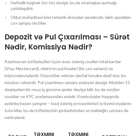
Həftəlik kəşbek tez-tez dəyişir, bu da strategiya qurmağı
çətinləşdirir.
Ulduz müharibəsi kimi tematik aksiyalar yaradıcıdır, lakin qaydaları
çox qarışıq ola bilər.
Depozit və Pul Çıxarılması – Sürət
Nədir, Komissiya Nədir?
Azərbaycan istifadəçiləri üçün əsas ödəniş üsulları lokal kartlar
(Visa, Mastercard), elektron pul kisələri (bir çox variant) və
kriptovalyutalardır. Depozitlər adətən dərhal hesaba daxil olur, bu
müsbət cəhətdir. Pul çıxarılması zamanı vəziyyət dəyişir. Müddət 15
dəqiqədən bir neçə iş gününə qədər dəyişə bilir, bu da seçilən
üsuldan və KYC yoxlamasından asılıdır. Komissiyalar haqqında
aydınlıq bəzən çatışmır – bəzi ödəniş provayderləri öz komissiyalarını
tuta bilər, bu da istifadəçinin gözlədiyindən az məbləğin çatması ilə
nəticələnir.
TƏXMINI
TƏXMINI