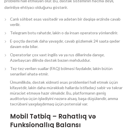
problemi həll etməyən olur. Bu, dəstək sisteminin həcmə deyil,
dərinliyə ehtiyacı olduğunu göstərir.
Canlı söhbət əsas vasitədir və adətən bir dəqiqə ərzində cavab
verilir.
Telegram botu rahatdır, lakin o da insan operatora yönləndirir.
E-poçtla dəstək daha yavaşdır, cavab gözləmək 24 saata qədər
davam edə bilər.
Operatorlar çox vaxt ingilis və ya rus dillərində danışır,
Azərbaycan dilində dəstək bəzən məhduddur.
Tez-tez verilən suallar (FAQ) bölməsi faydalıdır, lakin bütün
senariləri əhatə etmir.
Ümumilikdə, dəstək xidməti əsas problemləri həll etmək üçün
kifayətdir, lakin daha mürəkkəb hallarda istifadəçi səbir və təkrar
müraciət etməyə hazır olmalıdır. Bu, platformanın geniş
auditoriya üçün işlədiyini nəzərə alsaq, başa düşüləndir, amma
təcrübəni yaxşılaşdırmaq üçün potensial var.
Mobil Tətbiq – Rahatlıq və
Funksionallıq Balansı