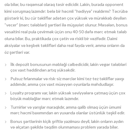
ola bilər, bu rəqəmsal olaraq təsir edicidir. Lakin, burada opponent
kimi soruşmaq lazımdır: belə bir həcmli “hədiyyə” realdırmı? Təcrübə
göstərir ki, bu cür təkliflər adətən çox yüksək və mürəkkəb deyilən
“vecer” (mərc tələbləri) şərtləri ilə müşayiət olunur. Məsələn, bonus
vəsaitini real pula çevirmək üçün onu 40-50 dəfə mərc etmək tələb
oluna bilər. Bu, praktikada çox çətin və riskli bir vəzifədir. Daimi
aksiyalar və keşbek təklifləri daha real fayda verir, amma onların da
öz şərtləri var.
İlk depozit bonusunun məbləği cəlbedicidir, lakin vegər tələbləri
çox vaxt həddindən artıq yüksəkdir.
Pulsuz fırlanmalar və risk-siz mərclər kimi tez-tez təkliflər yaxşı
addımdır, amma çox vaxt müəyyən oyunlarla məhdudlaşır.
Loyalty proqramı var, lakin yüksək səviyyələrə çatmaq üçün çox
böyük məbləğlər mərc etmək lazımdır.
Turnirlər və yarışlar maraqlıdır, amma qalib olmaq üçün ümumi
mərc həcmi baxımından ən yuxarıda olanlar üstünlük təşkil edir.
Bonus şərtlərinin kiçik şriftlə yazılması deyil, lakin onların aydın
və əlçatan şəkildə təqdim olunmaması problem yarada bilər.