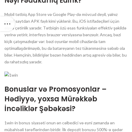
Nəyi Fədakarlıq Edirik?
Mobil tətbiq App Store və Google Play-də mövcud deyil, yalnız
rəsmi saytdan APK faylı kimi yüklənir. Bu, iOS istifadəçiləri üçün
əlavə çətinlik yaradır. Tətbiqin özü əsas funksiyaları effektiv şəkildə
yerinə yetirir, interfeys brauzer versiyasına bənzəyir. Ancaq, bəzi
kiçik çatışmazlıqlar var: bəzi oyunlar mobil cihazlarda tam
optimallaşdırılmayıb, bu da batareyanın tez tükənməsinə səbəb ola
bilər. Həmçinin, bildirişlər bəzən həddindən artıq agresiv ola bilər, bu
da rahatsızlıq yaradır.
Bonuslar və Promosyonlar –
Hədiyyə, yoxsa Mürəkkəb
İncəliklər Şəbəkəsi?
1win-in bonus siyasəti onun ən cəlbedici və eyni zamanda ən
mübahisəli tərəflərindən biridir. İlk depozit bonusu 500%-ə qədər